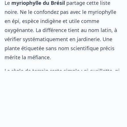
Le
myriophylle du Brésil
partage cette liste
noire. Ne le confondez pas avec le myriophylle
en épi, espèce indigène et utile comme
oxygénante. La différence tient au nom latin, à
vérifier systématiquement en jardinerie. Une
plante étiquetée sans nom scientifique précis
mérite la méfiance.
La règle de terrain reste simple : ni cueillette, ni
bouturage, ni transport de ces plantes. La jussie
se propage par le moindre fragment de tige,
selon le Parc naturel du Marais poitevin. Un bout
tombé dans un cours d’eau suffit à lancer une
nouvelle colonie. Privilégiez toujours des
espèces indigènes, mieux adaptées et sans