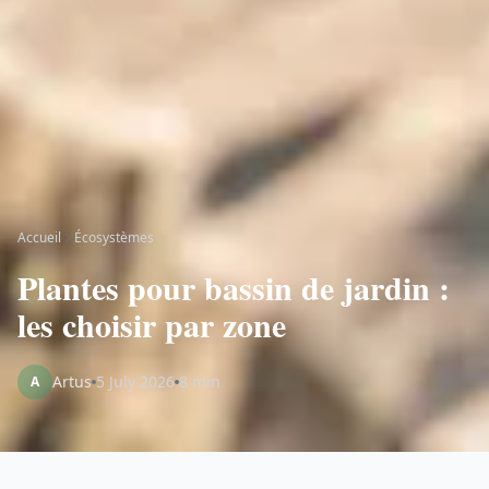
Accueil
Écosystèmes
Plantes pour bassin de jardin :
les choisir par zone
Artus
5 July 2026
8 min
A