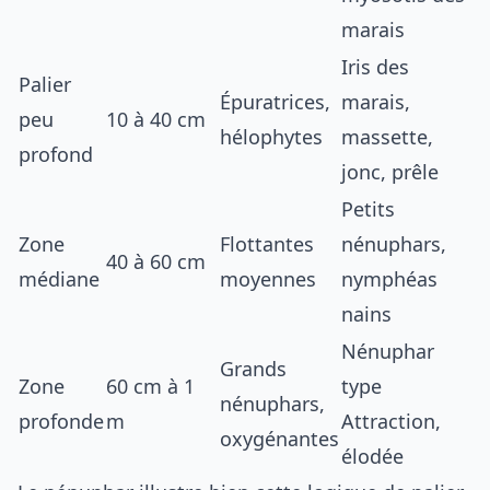
marais
Iris des
Palier
Épuratrices,
marais,
peu
10 à 40 cm
hélophytes
massette,
profond
jonc, prêle
Petits
Zone
Flottantes
nénuphars,
40 à 60 cm
médiane
moyennes
nymphéas
nains
Nénuphar
Grands
Zone
60 cm à 1
type
nénuphars,
profonde
m
Attraction,
oxygénantes
élodée