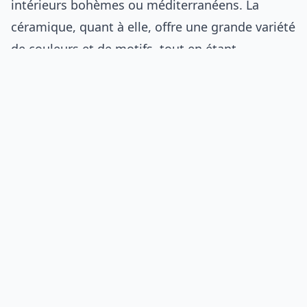
intérieurs bohèmes ou méditerranéens. La
céramique, quant à elle, offre une grande variété
de couleurs et de motifs, tout en étant
résistante et facile à entretenir.
Prix indicatifs en 2026 : Table basse en terre
cuite : 200 à 400 € Table basse en céramique
émaillée : 250 à 500 €
Où acheter ?
Ateliers d’artisans locaux
Etsy
Boutiques de décoration éthique
7. Comparatif des modèles : quel matériau
choisir ?
Le choix d’une table basse écologique dépend de