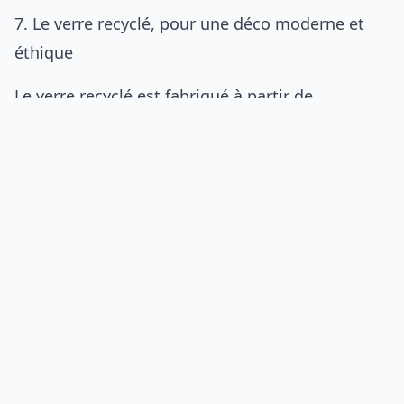
7. Le verre recyclé, pour une déco moderne et
éthique
Le verre recyclé est fabriqué à partir de
bouteilles ou de vitres récupérées, fondues et
transformées en objets décoratifs. Cette filière
réduit la consommation de sable, une ressource
en voie d’épuisement, et économise 30 %
d’énergie par rapport à la production de verre
neuf.
En déco, le verre recyclé se décline en vases,
bocaux, luminaires ou mosaïques murales,
offrant une esthétique moderne et éthique.